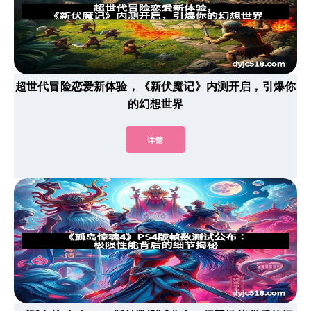
超世代冒险恋爱新体验，《新伏魔记》内测开启，引爆你
的幻想世界
详情