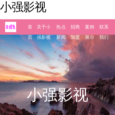
小强影视
首
关于小
热点
招商
案例
联系
页
强影视
新闻
加盟
展示
我们
小强影视