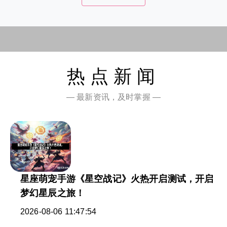
热点新闻
— 最新资讯，及时掌握 —
星座萌宠手游《星空战记》火热开启测试，开启
梦幻星辰之旅！
2026-08-06 11:47:54